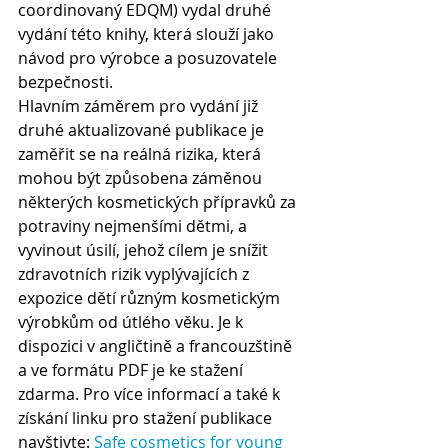
coordinovaný EDQM) vydal druhé 
vydání této knihy, která slouží jako 
návod pro výrobce a posuzovatele 
bezpečnosti.
Hlavním záměrem pro vydání již 
druhé aktualizované publikace je 
zaměřit se na reálná rizika, která 
mohou být způsobena záměnou 
některých kosmetických přípravků za 
potraviny nejmenšími dětmi, a 
vyvinout úsilí, jehož cílem je snížit 
zdravotních rizik vyplývajících z 
expozice dětí různým kosmetickým 
výrobkům od útlého věku. Je k 
dispozici v angličtině a francouzštině 
a ve formátu PDF je ke stažení 
zdarma. Pro více informací a také k 
získání linku pro stažení publikace 
navštivte: 
Safe cosmetics for young 