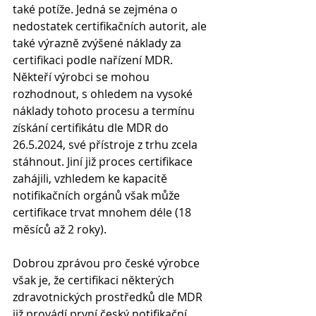
také potíže. Jedná se zejména o 
nedostatek certifikačních autorit, ale 
také výrazně zvýšené náklady za 
certifikaci podle nařízení MDR. 
Někteří výrobci se mohou 
rozhodnout, s ohledem na vysoké 
náklady tohoto procesu a termínu 
získání certifikátu dle MDR do 
26.5.2024, své přístroje z trhu zcela 
stáhnout. Jiní již proces certifikace 
zahájili, vzhledem ke kapacitě 
notifikačních orgánů však může 
certifikace trvat mnohem déle (18 
měsíců až 2 roky).
Dobrou zprávou pro české výrobce 
však je, že certifikaci některých 
zdravotnických prostředků dle MDR 
již provádí první český notifikační 