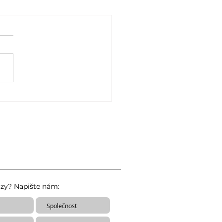
erých výrobků nelze
t o registraci?
 na svých webových
kách zveřejnil několik typů
ků, u nichž již nelze žádat
istraci jakožto léčivého
avku, jelikož...
azy? Napište nám: