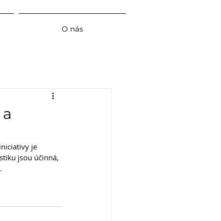
O nás
 a
iciativy je 
tiku jsou účinná, 
. 