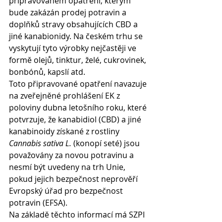
připravovaném opatření, kterým 
bude zakázán prodej potravin a 
doplňků stravy obsahujících CBD a 
jiné kanabionidy. Na českém trhu se 
vyskytují tyto výrobky nejčastěji ve 
formě olejů, tinktur, želé, cukrovinek, 
bonbónů, kapslí atd.
Toto připravované opatření navazuje 
na zveřejněné prohlášení EK z 
poloviny dubna letošního roku, které 
potvrzuje, že kanabidiol (CBD) a jiné 
kanabinoidy získané z rostliny 
Cannabis sativa L.
 (konopí seté) jsou 
považovány za novou potravinu a 
nesmí být uvedeny na trh Unie, 
pokud jejich bezpečnost neprověří 
Evropský úřad pro bezpečnost 
potravin (EFSA).
Na základě těchto informací má SZPI 