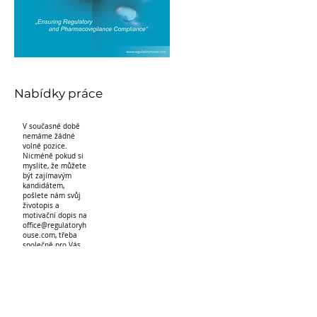
Nabídky práce
V současné době
nemáme žádné
volné pozice.
Nicméně pokud si
myslíte, že můžete
být zajímavým
kandidátem,
pošlete nám svůj
životopis a
motivační dopis na
office@regulatoryh
ouse.com
, třeba
společně pro Vás
najdeme uplatnění.