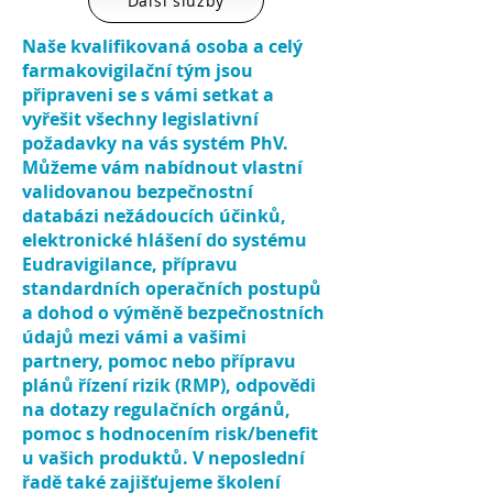
Další služby
Naše kvalifikovaná osoba a celý
farmakovigilační tým jsou
připraveni se s vámi setkat a
vyřešit všechny legislativní
požadavky na vás systém PhV.
Můžeme vám nabídnout vlastní
validovanou bezpečnostní
databázi nežádoucích účinků,
elektronické hlášení do systému
Eudravigilance, přípravu
standardních operačních postupů
a dohod o výměně bezpečnostních
údajů mezi vámi a vašimi
partnery, pomoc nebo přípravu
plánů řízení rizik (RMP), odpovědi
na dotazy regulačních orgánů,
pomoc s hodnocením risk/benefit
u vašich produktů. V neposlední
řadě také zajišťujeme školení