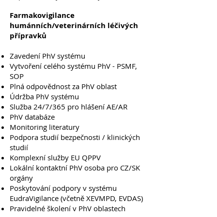
Farmakovigilance
humánních/veterinárních léčivých
přípravků
Zavedení PhV systému
Vytvoření celého systému PhV - PSMF,
SOP
Plná odpovědnost za PhV oblast
Údržba PhV systému
Služba 24/7/365 pro hlášení AE/AR
PhV databáze
Monitoring literatury
Podpora studií bezpečnosti / klinických
studií
Komplexní služby EU QPPV
Lokální kontaktní PhV osoba pro CZ/SK
orgány
Poskytování podpory v systému
EudraVigilance (včetně XEVMPD, EVDAS)
Pravidelné školení v PhV oblastech