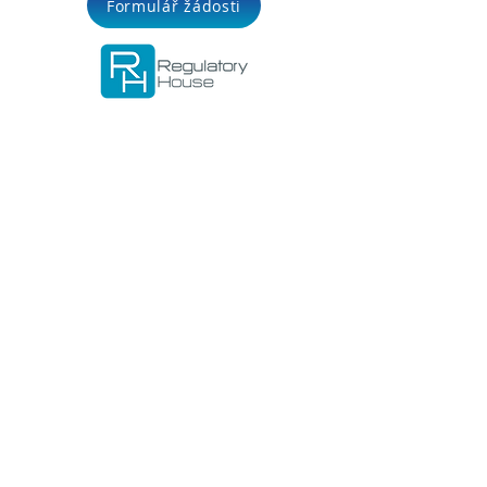
Formulář žádosti
Důležité odkazy
Služby
Formulář žádosti
Ke stažení
Kariéra
Zásady ochrany osobních údajů
Trnkova 2881/156
628 00 Brno
Česká republika
IČO: 02953935
DIČ: CZ02953935
E-mail:
office@regulatoryhouse.com
Telefon: +420 534 008 067
Nějaké dotazy? Napište nám: