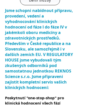
Další služby
Jsme schopni nabídnout přípravu,
provedení, vedení a
vyhodnocování klinických
hodnocení od fáze I do fáze IV v
jakémkoli oboru medicíny a
zdravotnických prostředků.
Především v České republice a na
Slovensku, ale samozřejmě i v
dalších zemích EU. V REGULATORY
HOUSE jsme vybudovali tým
zkušených odborníků pod
samostatnou jednotkou REKNOS
Science s.r.o. Jsme připraveni
zajistit kompletní servis vašich
klinických hodnocení:
Poskytnutí "one-stop-shop" pro
klinická hodnocení všech fází